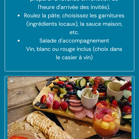
l'heure d'arrivée des invités).
Roulez la pâte, choisissez les garnitures
(ingrédients locaux), la sauce maison,
etc.
Salade d'accompagnement
Vin, blanc ou rouge inclus (choix dans
le casier à vin)