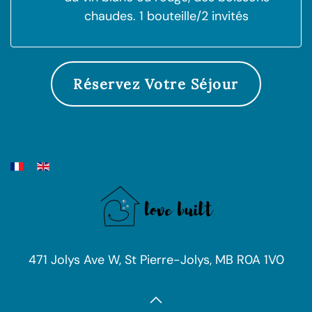
chaudes. 1 bouteille/2 invités
Réservez Votre Séjour
471 Jolys Ave W, St Pierre-Jolys, MB R0A 1V0