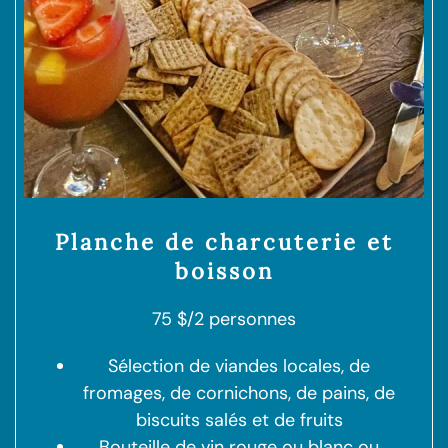
Planche de charcuterie et
boisson
75 $/2 personnes
Sélection de viandes locales, de
fromages, de cornichons, de pains, de
biscuits salés et de fruits
Bouteille de vin rouge ou blanc ou