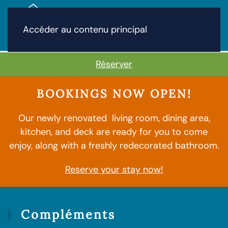
Accéder au contenu principal
Réserver
BOOKINGS NOW OPEN!
Our newly renovated living room, dining area,
kitchen, and deck are ready for you to come
enjoy, along with a freshly redecorated bathroom.
Reserve your stay now!
Expériences et
compléments
Compléments
d'information