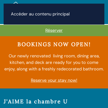
Accéder au contenu principal
Réserver
BOOKINGS NOW OPEN!
Our newly renovated living room, dining area,
kitchen, and deck are ready for you to come
enjoy, along with a freshly redecorated bathroom.
Reserve your stay now!
J'AIME la chambre U