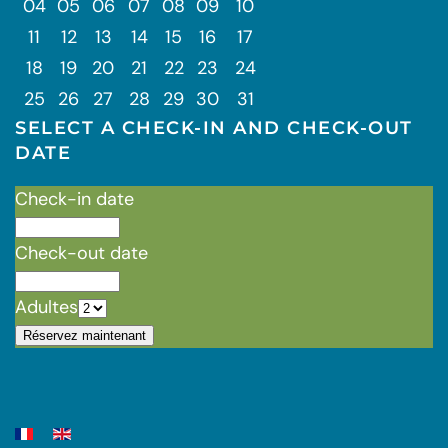
04
05
06
07
08
09
10
11
12
13
14
15
16
17
18
19
20
21
22
23
24
25
26
27
28
29
30
31
SELECT A CHECK-IN AND CHECK-OUT
DATE
Check-in date
Check-out date
Adultes